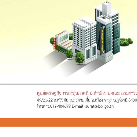
ศูนย์เศรษฐกิจการลงทุนภาคที่ 6 สำนักงานคณะกรรมการส่
49/21-22 ถ.ศรีวิชัย ต.มะขามเตี้ย อ.เมือง จ.สุราษฎร์ธานี 84
โทรสาร.077-404699 E-mail :surat@boi.go.th