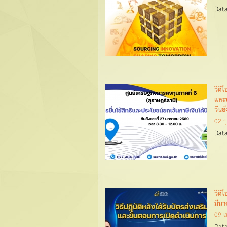
Data
วีดี
และป
วันอ
02 ก
Data
วีดี
มีน
09 
Data