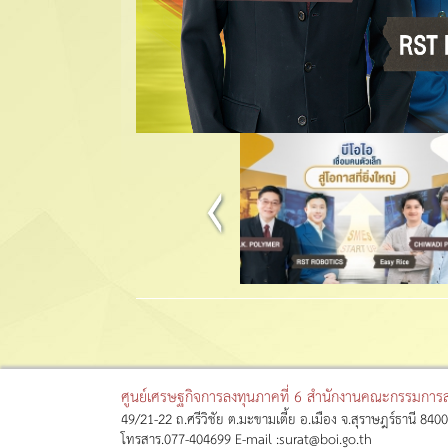
ศูนย์เศรษฐกิจการลงทุนภาคที่ 6 สำนักงานคณะกรรมการส่
49/21-22 ถ.ศรีวิชัย ต.มะขามเตี้ย อ.เมือง จ.สุราษฎร์ธานี 84
โทรสาร.077-404699 E-mail :surat@boi.go.th