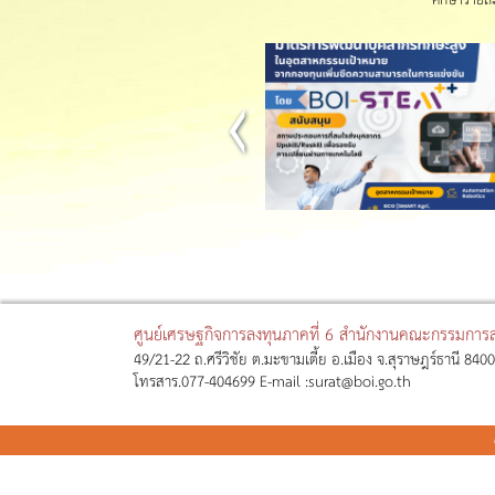
ศูนย์เศรษฐกิจการลงทุนภาคที่ 6 สำนักงานคณะกรรมการส่
49/21-22 ถ.ศรีวิชัย ต.มะขามเตี้ย อ.เมือง จ.สุราษฎร์ธานี 84
โทรสาร.077-404699 E-mail :surat@boi.go.th